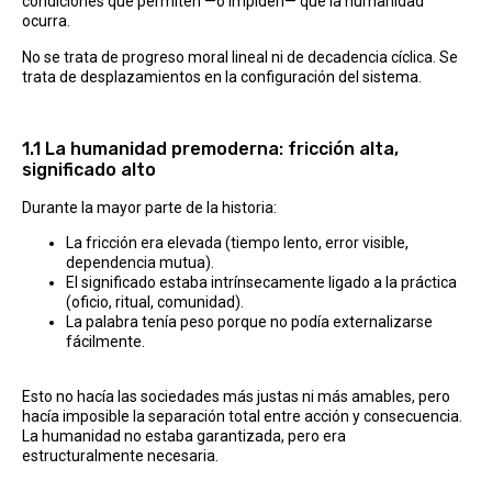
condiciones que permiten —o impiden— que la humanidad
ocurra.
No se trata de progreso moral lineal ni de decadencia cíclica. Se
trata de desplazamientos en la configuración del sistema.
1.1 La humanidad premoderna: fricción alta,
significado alto
Durante la mayor parte de la historia:
La fricción era elevada (tiempo lento, error visible,
dependencia mutua).
El significado estaba intrínsecamente ligado a la práctica
(oficio, ritual, comunidad).
La palabra tenía peso porque no podía externalizarse
fácilmente.
Esto no hacía las sociedades más justas ni más amables, pero
hacía imposible la separación total entre acción y consecuencia.
La humanidad no estaba garantizada, pero era
estructuralmente necesaria.