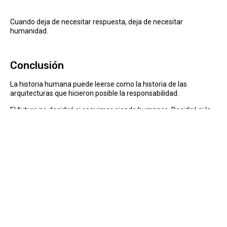
Cuando deja de necesitar respuesta, deja de necesitar
humanidad.
Conclusión
La historia humana puede leerse como la historia de las
arquitecturas que hicieron posible la responsabilidad.
El futuro no decidirá si seguimos siendo humanos. Decidirá si la
humanidad sigue siendo necesaria.
Y por primera vez, esa decisión no será explícita.
Será estructural.
Jordi Belda Valls
(Ontinyent, 1990)​