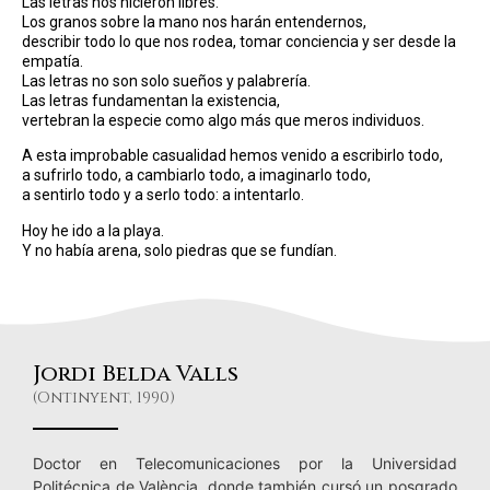
Las letras nos hicieron libres.
Los granos sobre la mano nos harán entendernos,
describir todo lo que nos rodea, tomar conciencia y ser desde la
empatía.
Las letras no son solo sueños y palabrería.
Las letras fundamentan la existencia,
vertebran la especie como algo más que meros individuos.
A esta improbable casualidad hemos venido a escribirlo todo,
a sufrirlo todo, a cambiarlo todo, a imaginarlo todo,
a sentirlo todo y a serlo todo: a intentarlo.
Hoy he ido a la playa.
Y no había arena, solo piedras que se fundían.
Jordi Belda Valls
(Ontinyent, 1990)​
Doctor en Telecomunicaciones por la Universidad
Politécnica de València, donde también cursó un posgrado